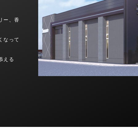
。
リー、香
くなって
添える