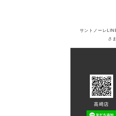
サントノーレLI
さ
高崎店